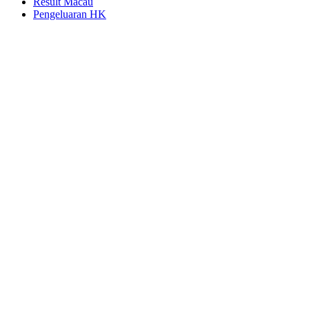
Result Macau
Pengeluaran HK