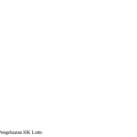
>Pengeluaran HK Lotto