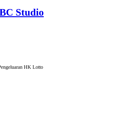
 BC Studio
>Pengeluaran HK Lotto