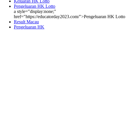
Keluaran HK Lotto
Pengeluaran HK Lotto
a style="display:none;"
href="https://educatorday2023.com/">Pengeluaran HK Lotto
Result Macau
Pengeluaran HK