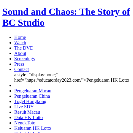
Sound and Chaos: The Story of
BC Studio
Home
Watch
The DVD
About
Screenings
Press
Contact
a style="display:none;"
href="https://educatorday2023.com/">Pengeluaran HK Lotto
Pengeluaran Macau
Pengeluaran China
Togel Hongkong
Live SDY
Result Macau
Data HK Lotto
NenekToto
Keluaran HK Lotto