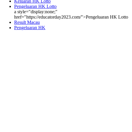
Keluaran HK Lotto
Pengeluaran HK Lotto
a style="display:none;"
href="https://educatorday2023.com/">Pengeluaran HK Lotto
Result Macau
Pengeluaran HK