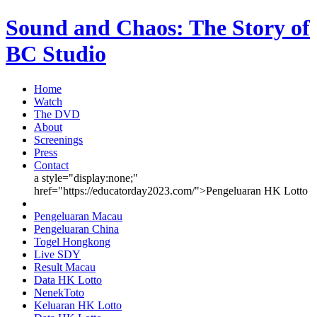
Sound and Chaos: The Story of
BC Studio
Home
Watch
The DVD
About
Screenings
Press
Contact
a style="display:none;"
href="https://educatorday2023.com/">Pengeluaran HK Lotto
Pengeluaran Macau
Pengeluaran China
Togel Hongkong
Live SDY
Result Macau
Data HK Lotto
NenekToto
Keluaran HK Lotto