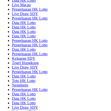
Data HK Lotto
Live Macau
Pengeluaran HK Lotto
Live Draw SDY
Pengeluaran HK Lotto
Data HK Lotto
Data HK Lotto
Data HK Lotto
Data HK Lotto
Pengeluaran HK Lotto
Pengeluaran HK Lotto
Data HK Lotto
Pengeluaran HK Lotto
Keluaran SDY
Togel Hongkong
Live Draw SDY
Pengeluaran HK Lotto
Data HK Lotto
Toto HK Lotto
Nenektoto
Pengeluaran HK Lotto
Data HK Lotto
Data HK Lotto
Data HK Lotto
Live Draw SDY