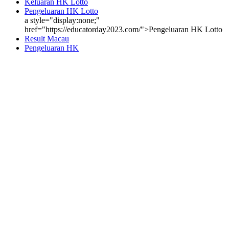
Keluaran HK Lotto
Pengeluaran HK Lotto
a style="display:none;"
href="https://educatorday2023.com/">Pengeluaran HK Lotto
Result Macau
Pengeluaran HK