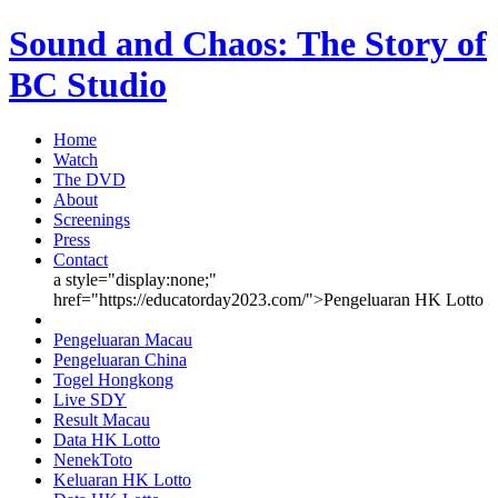
Sound and Chaos: The Story of
BC Studio
Home
Watch
The DVD
About
Screenings
Press
Contact
a style="display:none;"
href="https://educatorday2023.com/">Pengeluaran HK Lotto
Pengeluaran Macau
Pengeluaran China
Togel Hongkong
Live SDY
Result Macau
Data HK Lotto
NenekToto
Keluaran HK Lotto