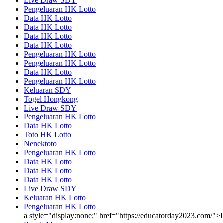
Live Draw SDY
Pengeluaran HK Lotto
Data HK Lotto
Data HK Lotto
Data HK Lotto
Data HK Lotto
Pengeluaran HK Lotto
Pengeluaran HK Lotto
Data HK Lotto
Pengeluaran HK Lotto
Keluaran SDY
Togel Hongkong
Live Draw SDY
Pengeluaran HK Lotto
Data HK Lotto
Toto HK Lotto
Nenektoto
Pengeluaran HK Lotto
Data HK Lotto
Data HK Lotto
Data HK Lotto
Live Draw SDY
Keluaran HK Lotto
Pengeluaran HK Lotto
a style="display:none;" href="https://educatorday2023.com/"