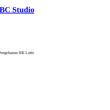
 BC Studio
>Pengeluaran HK Lotto