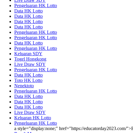
Live Draw SDY
Pengeluaran HK Lotto
Data HK Lotto
Data HK Lotto
Data HK Lotto
Data HK Lotto
Pengeluaran HK Lotto
Pengeluaran HK Lotto
Data HK Lotto
Pengeluaran HK Lotto
Keluaran SDY
Togel Hongkong
Live Draw SDY
Pengeluaran HK Lotto
Data HK Lotto
Toto HK Lotto
Nenektoto
Pengeluaran HK Lotto
Data HK Lotto
Data HK Lotto
Data HK Lotto
Live Draw SDY
Keluaran HK Lotto
Pengeluaran HK Lotto
a style="display:none;" href="https://educatorday2023.com/"