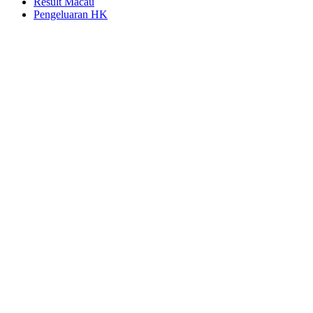
Result Macau
Pengeluaran HK