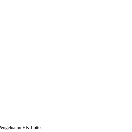
>Pengeluaran HK Lotto