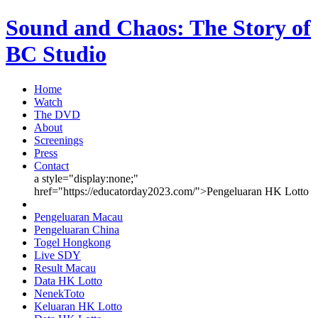
Sound and Chaos: The Story of
BC Studio
Home
Watch
The DVD
About
Screenings
Press
Contact
a style="display:none;"
href="https://educatorday2023.com/">Pengeluaran HK Lotto
Pengeluaran Macau
Pengeluaran China
Togel Hongkong
Live SDY
Result Macau
Data HK Lotto
NenekToto
Keluaran HK Lotto