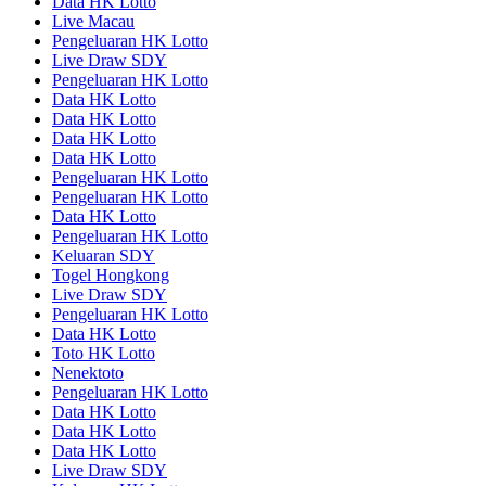
Data HK Lotto
Live Macau
Pengeluaran HK Lotto
Live Draw SDY
Pengeluaran HK Lotto
Data HK Lotto
Data HK Lotto
Data HK Lotto
Data HK Lotto
Pengeluaran HK Lotto
Pengeluaran HK Lotto
Data HK Lotto
Pengeluaran HK Lotto
Keluaran SDY
Togel Hongkong
Live Draw SDY
Pengeluaran HK Lotto
Data HK Lotto
Toto HK Lotto
Nenektoto
Pengeluaran HK Lotto
Data HK Lotto
Data HK Lotto
Data HK Lotto
Live Draw SDY