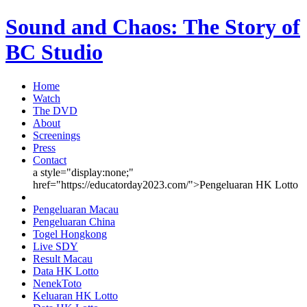
Sound and Chaos: The Story of
BC Studio
Home
Watch
The DVD
About
Screenings
Press
Contact
a style="display:none;"
href="https://educatorday2023.com/">Pengeluaran HK Lotto
Pengeluaran Macau
Pengeluaran China
Togel Hongkong
Live SDY
Result Macau
Data HK Lotto
NenekToto
Keluaran HK Lotto