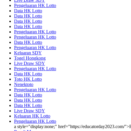
Live Draw SDY
Pengeluaran HK Lotto
Data HK Lotto
Data HK Lotto
Data HK Lotto
Data HK Lotto
Pengeluaran HK Lotto
Pengeluaran HK Lotto
Data HK Lotto
Pengeluaran HK Lotto
Keluaran SDY
Togel Hongkong
Live Draw SDY
Pengeluaran HK Lotto
Data HK Lotto
Toto HK Lotto
Nenektoto
Pengeluaran HK Lotto
Data HK Lotto
Data HK Lotto
Data HK Lotto
Live Draw SDY
Keluaran HK Lotto
Pengeluaran HK Lotto
a style="display:none;" href="https://educatorday2023.com/"