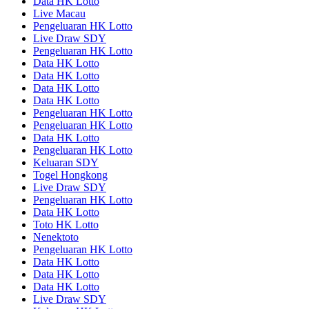
Data HK Lotto
Live Macau
Pengeluaran HK Lotto
Live Draw SDY
Pengeluaran HK Lotto
Data HK Lotto
Data HK Lotto
Data HK Lotto
Data HK Lotto
Pengeluaran HK Lotto
Pengeluaran HK Lotto
Data HK Lotto
Pengeluaran HK Lotto
Keluaran SDY
Togel Hongkong
Live Draw SDY
Pengeluaran HK Lotto
Data HK Lotto
Toto HK Lotto
Nenektoto
Pengeluaran HK Lotto
Data HK Lotto
Data HK Lotto
Data HK Lotto
Live Draw SDY