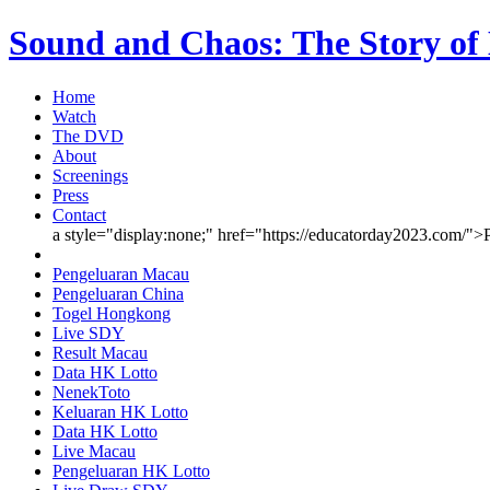
Sound and Chaos: The Story of
Home
Watch
The DVD
About
Screenings
Press
Contact
a style="display:none;" href="https://educatorday2023.com/"
Pengeluaran Macau
Pengeluaran China
Togel Hongkong
Live SDY
Result Macau
Data HK Lotto
NenekToto
Keluaran HK Lotto
Data HK Lotto
Live Macau
Pengeluaran HK Lotto