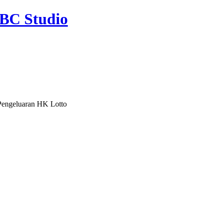
 BC Studio
>Pengeluaran HK Lotto