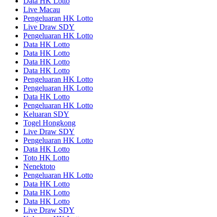
Data HK Lotto
Live Macau
Pengeluaran HK Lotto
Live Draw SDY
Pengeluaran HK Lotto
Data HK Lotto
Data HK Lotto
Data HK Lotto
Data HK Lotto
Pengeluaran HK Lotto
Pengeluaran HK Lotto
Data HK Lotto
Pengeluaran HK Lotto
Keluaran SDY
Togel Hongkong
Live Draw SDY
Pengeluaran HK Lotto
Data HK Lotto
Toto HK Lotto
Nenektoto
Pengeluaran HK Lotto
Data HK Lotto
Data HK Lotto
Data HK Lotto
Live Draw SDY