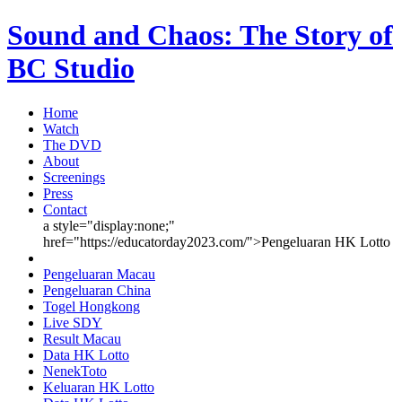
Sound and Chaos: The Story of
BC Studio
Home
Watch
The DVD
About
Screenings
Press
Contact
a style="display:none;"
href="https://educatorday2023.com/">Pengeluaran HK Lotto
Pengeluaran Macau
Pengeluaran China
Togel Hongkong
Live SDY
Result Macau
Data HK Lotto
NenekToto
Keluaran HK Lotto