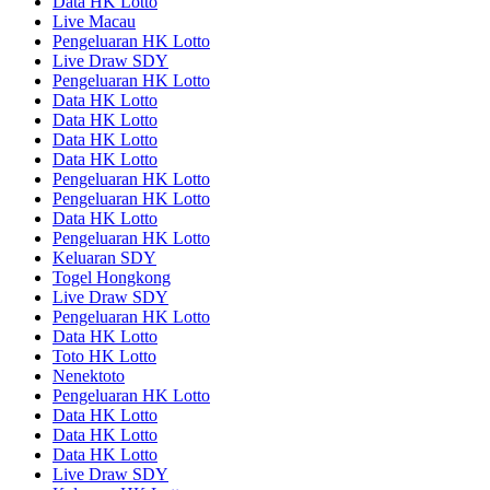
Data HK Lotto
Live Macau
Pengeluaran HK Lotto
Live Draw SDY
Pengeluaran HK Lotto
Data HK Lotto
Data HK Lotto
Data HK Lotto
Data HK Lotto
Pengeluaran HK Lotto
Pengeluaran HK Lotto
Data HK Lotto
Pengeluaran HK Lotto
Keluaran SDY
Togel Hongkong
Live Draw SDY
Pengeluaran HK Lotto
Data HK Lotto
Toto HK Lotto
Nenektoto
Pengeluaran HK Lotto
Data HK Lotto
Data HK Lotto
Data HK Lotto
Live Draw SDY