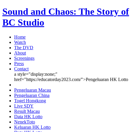
Sound and Chaos: The Story of
BC Studio
Home
Watch
The DVD
About
Screenings
Press
Contact
a style="display:none;"
href="https://educatorday2023.com/">Pengeluaran HK Lotto
Pengeluaran Macau
Pengeluaran China
Togel Hongkong
Live SDY
Result Macau
Data HK Lotto
NenekToto
Keluaran HK Lotto