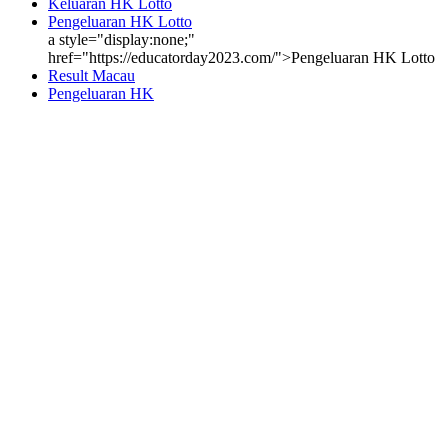
Keluaran HK Lotto
Pengeluaran HK Lotto
a style="display:none;"
href="https://educatorday2023.com/">Pengeluaran HK Lotto
Result Macau
Pengeluaran HK