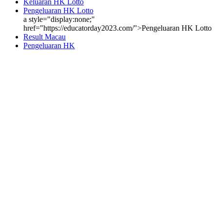
Keluaran HK Lotto
Pengeluaran HK Lotto
a style="display:none;"
href="https://educatorday2023.com/">Pengeluaran HK Lotto
Result Macau
Pengeluaran HK