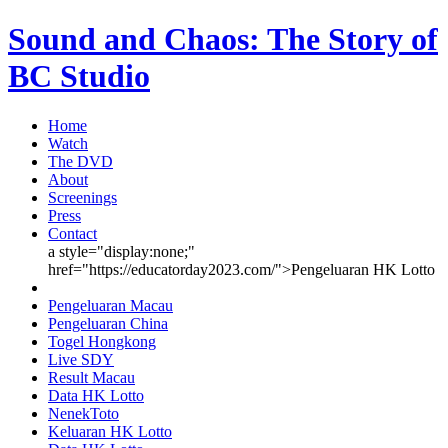
Sound and Chaos: The Story of
BC Studio
Home
Watch
The DVD
About
Screenings
Press
Contact
a style="display:none;"
href="https://educatorday2023.com/">Pengeluaran HK Lotto
Pengeluaran Macau
Pengeluaran China
Togel Hongkong
Live SDY
Result Macau
Data HK Lotto
NenekToto
Keluaran HK Lotto