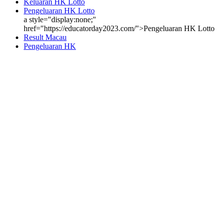
Keluaran HK Lotto
Pengeluaran HK Lotto
a style="display:none;"
href="https://educatorday2023.com/">Pengeluaran HK Lotto
Result Macau
Pengeluaran HK