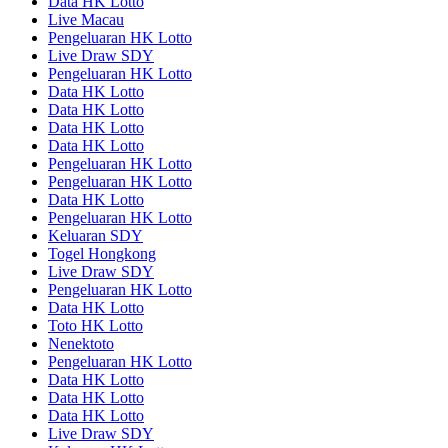
Data HK Lotto
Live Macau
Pengeluaran HK Lotto
Live Draw SDY
Pengeluaran HK Lotto
Data HK Lotto
Data HK Lotto
Data HK Lotto
Data HK Lotto
Pengeluaran HK Lotto
Pengeluaran HK Lotto
Data HK Lotto
Pengeluaran HK Lotto
Keluaran SDY
Togel Hongkong
Live Draw SDY
Pengeluaran HK Lotto
Data HK Lotto
Toto HK Lotto
Nenektoto
Pengeluaran HK Lotto
Data HK Lotto
Data HK Lotto
Data HK Lotto
Live Draw SDY