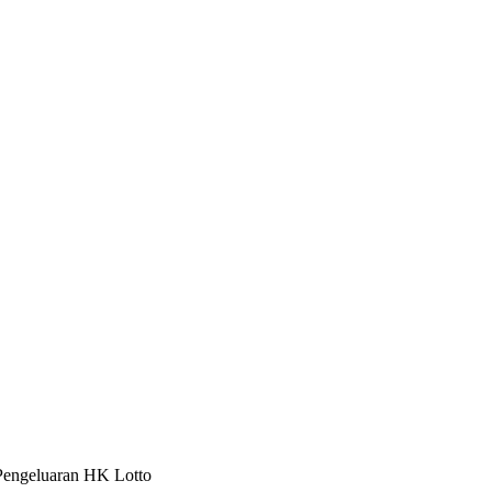
>Pengeluaran HK Lotto