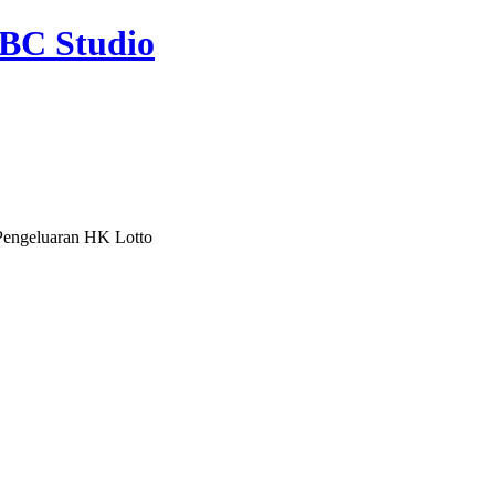
 BC Studio
>Pengeluaran HK Lotto