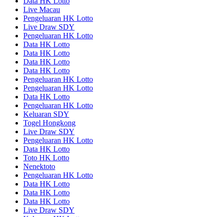
Data HK Lotto
Live Macau
Pengeluaran HK Lotto
Live Draw SDY
Pengeluaran HK Lotto
Data HK Lotto
Data HK Lotto
Data HK Lotto
Data HK Lotto
Pengeluaran HK Lotto
Pengeluaran HK Lotto
Data HK Lotto
Pengeluaran HK Lotto
Keluaran SDY
Togel Hongkong
Live Draw SDY
Pengeluaran HK Lotto
Data HK Lotto
Toto HK Lotto
Nenektoto
Pengeluaran HK Lotto
Data HK Lotto
Data HK Lotto
Data HK Lotto
Live Draw SDY