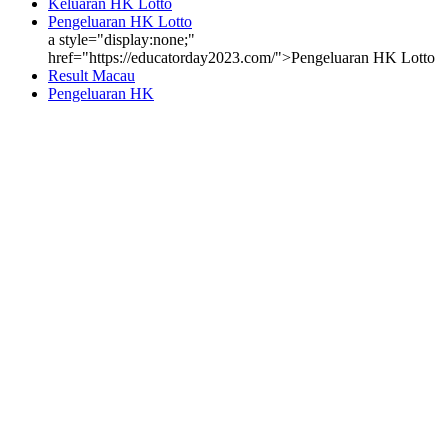
Keluaran HK Lotto
Pengeluaran HK Lotto
a style="display:none;"
href="https://educatorday2023.com/">Pengeluaran HK Lotto
Result Macau
Pengeluaran HK