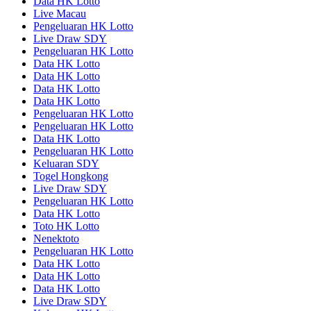
Data HK Lotto
Live Macau
Pengeluaran HK Lotto
Live Draw SDY
Pengeluaran HK Lotto
Data HK Lotto
Data HK Lotto
Data HK Lotto
Data HK Lotto
Pengeluaran HK Lotto
Pengeluaran HK Lotto
Data HK Lotto
Pengeluaran HK Lotto
Keluaran SDY
Togel Hongkong
Live Draw SDY
Pengeluaran HK Lotto
Data HK Lotto
Toto HK Lotto
Nenektoto
Pengeluaran HK Lotto
Data HK Lotto
Data HK Lotto
Data HK Lotto
Live Draw SDY