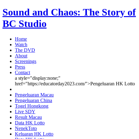
Sound and Chaos: The Story of
BC Studio
Home
Watch
The DVD
About
Screenings
Press
Contact
a style="display:none;"
href="https://educatorday2023.com/">Pengeluaran HK Lotto
Pengeluaran Macau
Pengeluaran China
Togel Hongkong
Live SDY
Result Macau
Data HK Lotto
NenekToto
Keluaran HK Lotto