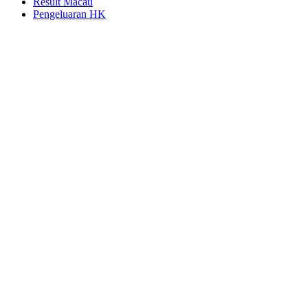
Result Macau
Pengeluaran HK