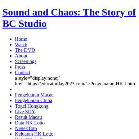
Sound and Chaos: The Story of
BC Studio
Home
Watch
The DVD
About
Screenings
Press
Contact
a style="display:none;"
href="https://educatorday2023.com/">Pengeluaran HK Lotto
Pengeluaran Macau
Pengeluaran China
Togel Hongkong
Live SDY
Result Macau
Data HK Lotto
NenekToto
Keluaran HK Lotto